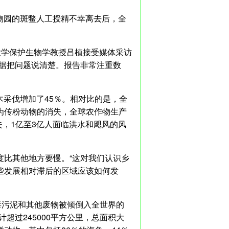
动物园的斑鳖人工授精不幸离去后，全
大学保护生物学教授吕植接受媒体采访
数据把问题说清楚。报告非常注重数
木采伐增加了45％。相对比的是，全
为传粉动物的消失，全球农作物生产
丧失，1亿至3亿人面临洪水和飓风的风
度比其他地方要慢。“这对我们认识乡
些发展相对滞后的区域应该如何发
有毒污泥和其他废物被倾倒入全世界的
超过245000平方公里，总面积大