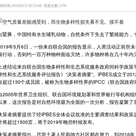
表时间:2019/05/12 03:53:06 浏览次数:1378
白鱀豚，中国特有水生哺乳动物，自然条件下失去了繁殖能力，十
2019年5月6日，一份来自联合国的报告显示，人类活动正前所
极行动，否则约一百万种物种面临灭绝，许多物种将在几十年内
上述结论来自联合国生物多样性和生态系统服务政府间科学政策平
样性和生态系统服务评估报告》“决策者摘要”。IPBES成立于2
有超过130个成员国，被称为生物多样性界的IPCC（联合国政
自2005年世界卫生组织、联合国环境规划署和世界银行等机构
以来，这次报告是对自然环境最为全面的一次分析，报告凝聚了至
决策者摘要提供了经IPBES全体会议批准的主要调查结果和政
计将超过1500页，将于2019年晚些时候发布。
决策者摘要指出，尽管土著人民和地方社区都在努力，到2016年，