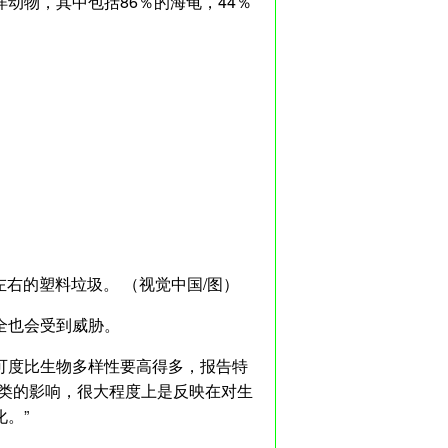
洋动物，其中包括86％的海龟，44％
左右的塑料垃圾。 （视觉中国/图）
全也会受到威胁。
可度比生物多样性要高得多，报告特
人类的影响，很大程度上是反映在对生
。”