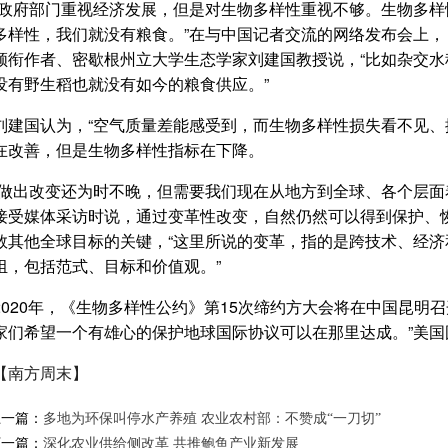
“政府部门重视经济发展，但是对生物多样性重视不够。生物多
多样性，我们就没有粮食。”在与中国记者交流的网络发布会上， 
领衔作者、密歇根州立大学生态学家刘建国教授说，“比如杂交
没有野生稻也就没有如今的粮食供应。”
刘建国认为，“空气质量差能感受到，而生物多样性损失看不见、
在改善，但是生物多样性指标在下降。
“做出改变还为时不晚，但需要我们现在从地方到全球、各个层面着手。”I
接受媒体采访时说，通过变革性改变，自然仍然可以得到保护、
数其他全球目标的关键，“这里所说的变革，指的是跨技术、经
组，包括范式、目标和价值观。”
2020年，《生物多样性公约》第15次缔约方大会将在中国昆明
家们希望一个有雄心的保护地球国际协议可以在那里达成。”美国
【南方周末】
上一篇：
多地为环保叫停水产养殖 农业农村部：不赞成“一刀切”
下一篇：
深化农业供给侧改革 共推鲍鱼产业新发展