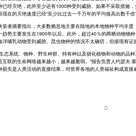
种已经灭绝，此外至少还有1000种受到威胁。如果不采取措施，
而现在的灭绝速度已经“至少比过去一千万年的平均值高出数千倍
决策者摘要指出，大多数栖息地主要在陆地的本地物种平均丰度（
一趋势主要发生在1900年以后。此外，超过40％的两栖动物物种
海洋哺乳动物受到威胁。昆虫物种的情况不太确切，但据现有证据
“生态系统、物种、野生种群、特有种以及驯化植物和动物的品
且互联的生命网络越来越小，越来越脆弱。”报告负责人约瑟夫·
种损失是人类活动的直接结果，对世界各地的人类福祉构成直接威