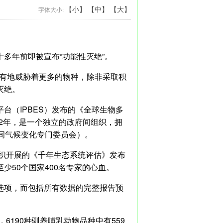
【小】
【中】
【大】
字体大小:
多年前即被宣布“功能性灭绝”。
未有地威胁着更多的物种，除非采取积
灭绝。
台（IPBES）发布的《全球生物多
012年，是一个独立的政府间组织，拥
府间气候变化专门委员会）。
组织开展的《千年生态系统评估》发布
少50个国家400名专家的心血。
策选项，而包括所有数据的完整报告预
6190种驯养哺乳动物品种中有559