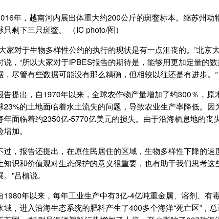
2016年，越南河内展出体重大约200公斤的斑鳖标本。继苏州
球只剩下三只斑鳖。 （IC photo/图）
“大家对于生物多样性公约的执行的现状是有一点沮丧的。”北京
时说，“所以大家对于IPBES报告的期待是，能够用更加定量的
据，尽管有些数据可能没有那么精确，但相较以往还是有进步。”
报告提出，自1970年以来，全球农作物产量增加了约300％，原
球23%的土地面临着水土流失的问题，导致农业生产率降低。因
每年面临着约2350亿-5770亿美元的损失。由于沿海栖息地的
险增加。
不过，报告还提出，在原住民居住的区域，生物多样性下降的速
土知识和价值观对生态保护的意义很重要，也有助于我们思考这
展。”吕植说。
自1980年以来，每年工业生产中有3亿-4亿吨重金属、溶剂、
水域，进入沿海生态系统的肥料产生了400多个海洋“死亡区”，总计