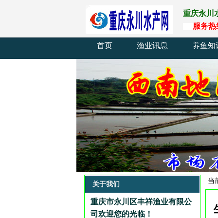
重庆永川
服
务
热
首页
渔业讯息
养鱼知
当
关于我们
重庆市永川区丰祥渔业有限公
司欢迎您的光临
！