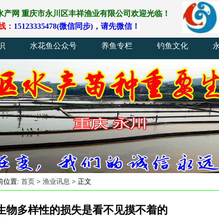
水产网
重庆
市
永川
区
丰祥渔业
有
限
公
司
欢
迎
光
临
！
线
：
15123335478(
微
信
同
步)
，
请
先
微
信
！
识
水花鱼公众号
养鱼专栏
钓鱼文化
前位置:
首页
>
渔业讯息
> 正文
生物多样性的损失是看不见摸不着的