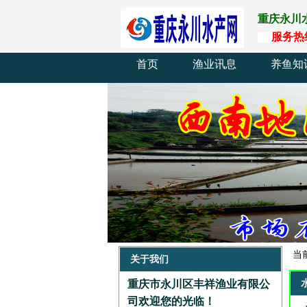
重庆永川
服
务
热
首页
渔业讯息
养鱼知
当
关于我们
重庆市永川区丰祥渔业有限公
司欢迎您的光临
！