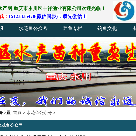
水产网
重庆
市
永川
区
丰祥渔业
有
限
公
司
欢
迎
光
临
！
线
：
15123335478(
微
信
同
步)
，
请
先
微
信
！
识
水花鱼公众号
养鱼专栏
钓鱼文化
前位置:
首页
>
水花鱼公众号
>
水花鱼公众号