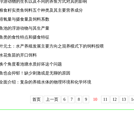
浮游动物的生长以及不同的养鱼方式对其的影响
粮食籽实类鱼饲料五个种类及其主要营养成分
溶氧量与摄食量及饲料系数
鱼池的浮游动物与其生产量
鱼类的食性特点和摄食特征
叶元土：水产养殖发展主要方向之混养模式下的饲料投喂
水花鱼苗的开口饵料
换个角度看池塘水质好坏这个问题
鱼也会抑郁！缺少刺激或是无聊的原因
全面介绍：复杂的养殖水体的物理环境和化学环境
首页
上一页
6
7
8
9
10
11
12
13
1