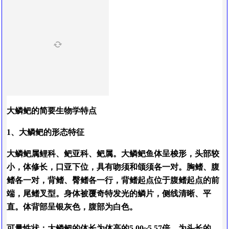
大鳞鲃的简要生物学特点
1、大鳞鲃的形态特征
大鳞鲃属鲤科、鲃亚科、鲃属。大鳞鲃鱼体呈梭形，头部较
小，体修长，口亚下位，具有吻须和颌须各一对。胸鳍、腹
鳍各一对，背鳍、臀鳍各一行，背鳍起点位于腹鳍起点的前
端，尾鳍叉型。身体被覆奇特发光的鳞片，侧线清晰、平
直。体背部呈银灰色，腹部为白色。
可量性状：大鳞鲃的体长为体高的5.00~5.57倍，为头长的