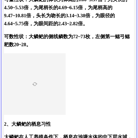
4.50~5.53倍，为尾柄长的4.69~6.15倍，为尾柄高的
9.47~10.81倍，头长为吻长的3.14~3.38倍，为眼径的
4.64~5.75倍，为眼间距的2.43~2.82倍。
可数性状：大鳞鲃的侧线鳞数为72~73枚，左侧第一鳃弓鳃
耙数20~28。
2、大鳞鲃的栖息习性
大鳞鲃在人工养殖条件下，栖息在池塘水体的中下层水域，