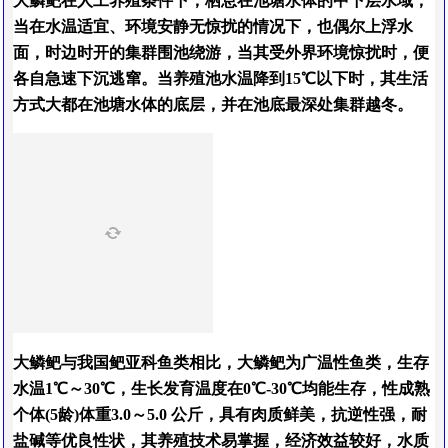
大鳞鲃在人工养殖条件下，栖息在池塘水体的中下层水域，
当在水温适宜、环境安静无惊扰的情况下，也偶尔上浮水
面，时边时开的集群围池绕游，当其受外界环境惊扰时，便
各自急速下沉逃窜。当养殖池水温降到15℃以下时，其生活
方式大都在池塘水体的底层，并在池底最深处集群越冬。
大鳞鲃与我国鲃亚科鱼类相比，大鳞鲃为广温性鱼类，生存
水温1℃～30℃，生长发育温度在0℃-30℃均能生存，性成熟
个体(5龄)体重3.0～5.0 公斤，具有肉质鲜美，抗逆性强，耐
盐碱等优良性状，其养殖技术易掌握，经济效益较好，水质