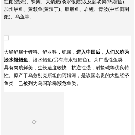
红鲌(翘壳)、裸鲤、大鳞鲃(淡水银鳕)以及匙吻鲟(鸭嘴鱼)、
加州鲈鱼、黄颡鱼(黄辣丁)、胭脂鱼、岩鲤、青波(中华倒刺
鲃)、乌鱼等。
大鳞鲃属于鲤科、鲃亚科，鲃属，
进入中国后，人们又称为
淡水银鳕鱼
、淡水鳕鱼(另有海水银鳕鱼)。为广温性鱼类，
具有肉质鲜美，生长速度较快，抗逆性强，耐盐碱等优良特
性。原产于乌兹别克斯坦的阿姆河，是该国名贵的大型经济
鱼类，已被列为乌国珍稀濒危鱼类。