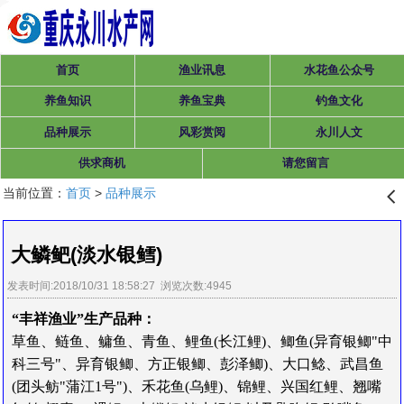
首页
渔业讯息
水花鱼公众号
养鱼知识
养鱼宝典
钓鱼文化
品种展示
风彩赏阅
永川人文
供求商机
请您留言
当前位置：
首页
>
品种展示
󰊒
大鳞鲃(淡水银鳕)
发表时间:2018/10/31 18:58:27 浏览次数:4945
“
丰
祥
渔
业
”生产品种：
草鱼、鲢鱼、鳙鱼、青鱼、鲤鱼(长江鲤)、鲫鱼(异育银鲫"中
科三号"、异育银鲫、方正银鲫、彭泽鲫)、大口鲶、武昌鱼
(团头鲂"蒲江1号")、禾花鱼(乌鲤)、锦鲤、兴国红鲤、翘嘴