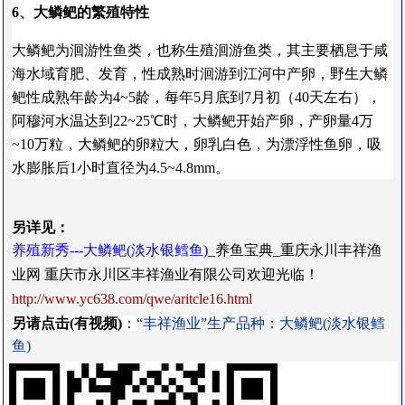
6、大鳞鲃的繁殖特性
大鳞鲃为洄游性鱼类，也称生殖洄游鱼类，其主要栖息于咸
海水域育肥、发育，性成熟时洄游到江河中产卵，野生大鳞
鲃性成熟年龄为4~5龄，每年5月底到7月初（40天左右），
阿穆河水温达到22~25℃时，大鳞鲃开始产卵，产卵量4万
~10万粒，大鳞鲃的卵粒大，卵乳白色，为漂浮性鱼卵，吸
水膨胀后1小时直径为4.5~4.8mm。
另
详
见
：
养殖新秀---大鳞鲃(淡水银鳕鱼)
_
养鱼宝典_重庆永川丰祥渔
业网 重庆市永川区丰祥渔业有限公司欢迎光临！
http://www.yc638.com/qwe/aritcle16.html
另请点击(有视频)
：
“丰祥渔业”生产品种：大鳞鲃(淡水银鳕
鱼)