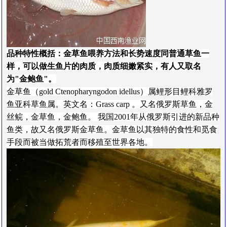
品种特性概括：金草鱼喂养方法和长势速度同普通草鱼一
样，可以做生鱼片的肉质，肉质细嫩紧实，有人又取名
为"金鲍鱼"。
金草鱼（gold Ctenopharyngodon idellus）属鲤形目鲤科雅罗
鱼亚科草鱼属。英文名：Grass carp 。
又
名俄罗斯草鱼，
金
丝
鲩
，
金
草
鱼
，
金
鲍
鱼
。
我国2001年从俄罗斯引进的新品种
鱼类，故又名俄罗斯金草鱼。金草鱼以其独特的食性和觅食
手段而被当做拓荒者而移殖至世界各地。