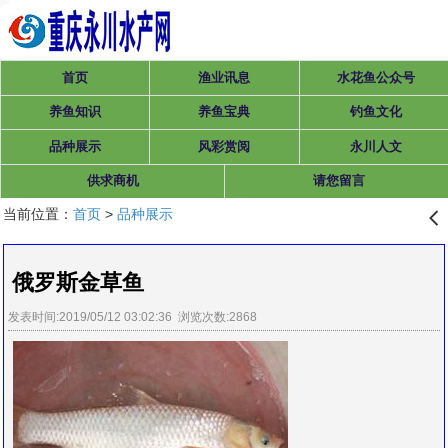
首页
渔业讯息
水花鱼公众号
养鱼知识
养鱼宝典
钓鱼文化
品种展示
风彩赏阅
永川人文
供求商机
请您留言
当前位置：
首页
>
品种展示
󰊒
俄罗斯金草鱼
发表时间:2019/05/12 03:02:36 浏览次数:2868