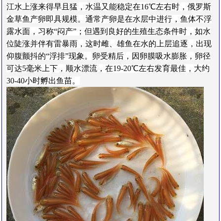
江水上涨来得早且猛，水温又能稳定在16℃左右时，俄罗斯
金草鱼产卵即具规模。通常产卵是在水层中进行，鱼体不浮
露水面，习称“闷产”；但遇到良好的生殖生态条件时，如水
位陡涨并伴有雷暴雨，这时雌、雄鱼在水的上层追逐，出现
仰腹颤抖的“浮排”现象。卵受精后，因卵膜吸水膨胀，卵径
可达5毫米上下，顺水漂流，在19-20℃左右发育最佳，大约
30-40小时孵出鱼苗。