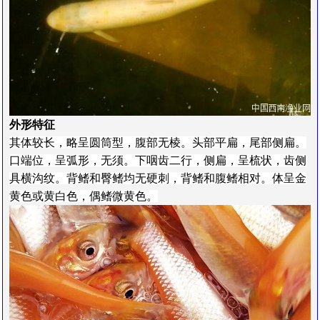
外形特征
其体较长，略呈圆筒型，腹部无棱。头部平扁，尾部侧扁。
口端位，呈弧形，无须。下咽齿二行，侧扁，呈梳状，齿侧
具横沟纹。背鳍和臀鳍均无硬刺，背鳍和腹鳍相对。体呈金
黄色或黄白色，偶鳍微黄色。