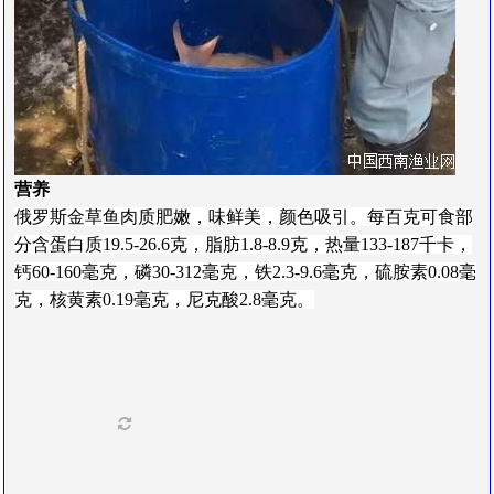
营
养
俄罗斯金草鱼肉质肥嫩，味鲜美，颜色吸引。每百克可食部
分含蛋白质19.5-26.6克，脂肪1.8-8.9克，热量133-187千卡，
钙60-160毫克，磷30-312毫克，铁2.3-9.6毫克，硫胺素0.08毫
克，核黄素0.19毫克，尼克酸2.8毫克。