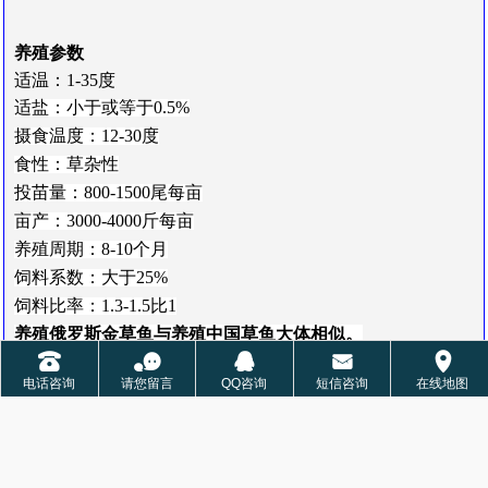
养殖参数
适温：1-35度
适盐：小于或等于0.5%
摄食温度：12-30度
食性：草杂性
投苗量：800-1500尾每亩
亩产：3000-4000斤每亩
养殖周期：8-10个月
饲料系数：大于25%
饲料比率：1.3-1.5比1
养殖俄罗斯金草鱼与养殖中国草鱼大体相似。
󰇯
󰂮
󰇇
󰄸
󰅊
电话咨询
请您留言
QQ咨询
短信咨询
在线地图
重庆市永川区丰祥渔业有限公司于2017年引进俄罗斯金草鱼
品种。
另
请
参
阅：