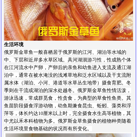
生活环境
俄罗斯金草鱼一般喜栖居于俄罗斯的江河、湖泊等水域的
中、下层和近岸多水草区域。具河湖洄游习性，性成熟个体
在江河流水中产卵，产卵后的亲鱼和幼鱼进入支流及通江湖
泊中，通常在被水淹没的浅滩草地和泛水区域以及干支流附
属水体（湖泊、小河、港道等水草丛生地带）摄食育肥。冬
季则在干流或湖泊的深水处越冬。俄罗斯金草鱼性情活泼，
游泳迅速，常成群觅食，性贪食，为典型的草食性鱼类。其
鱼苗阶段摄食浮游动物，幼鱼期兼食昆虫、蚯蚓、藻类和浮
萍等，体长约达10厘米以上时，完全摄食水生高等植物，其
中尤以禾本科植物为多。俄罗斯金草鱼摄食的植物种类随着
生活环境里食物基础的状况而有所变化。