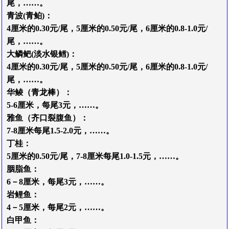
尾
，
……
。
青波
(
青
鲌)
：
4
厘
米
的
0.30元/尾
，
5
厘
米
的
0.50元/尾
，6
厘
米
的
0.8-1.0元/
尾
，
……
。
大鳞鲃
(淡水银鳕)
：
4
厘
米
的
0.30元/尾
，
5
厘
米
的
0.50元/尾
，6
厘
米
的
0.8-1.0元/
尾
，
……
。
华鲮（青龙棒）
：
5-6厘米，
每尾3元
，
……
。
雅鱼（齐口裂腹鱼）
：
7-8
厘米
每尾1.5-2.0元
，
……
。
丁
桂
：
5
厘
米
的
0.50元/尾
，
7-8
厘米
每尾1.0-1.5元
，
……
。
胭
脂
鱼
：
6－8
厘
米
，每尾3元
，
……
。
岩
鲤
鱼
：
4－5厘米
，
每
尾2
元
，
……
。
白
甲
鱼
：