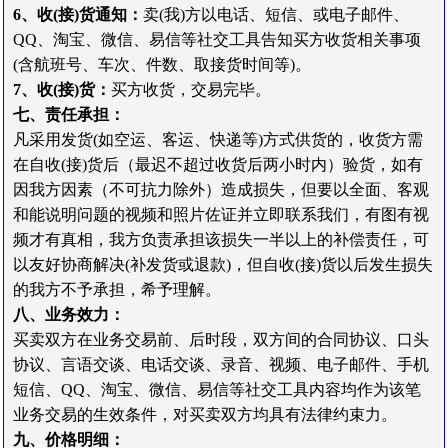
6、收(接)货通知：
卖(我)方以电话、短信、或电子邮件、
QQ、淘宝、微信、易信等社交工具告知买方收货相关事项
(含航班号、车次、件数、取接货时间等)。
7、收(接)货：
买方收货，交易完毕。
七、责任承担：
凡采用发货(如空运、客运、快递等)方式供货的，收货方需
在自收(接)货后（最迟不超过
收货后
两小时内）验货，如有
因我方因素（不可抗力除外）造成损失，但要以
全面、客观
和能说明问题的视频和照片佐证
并立即联系我们，
有图有视
频才有真相
，我方负责承担该损失一半以上的补偿责任，可
以友好协商解决(补发货或退款)，但自收(接)货以后发生损失
的我方不予承担，希予理解。
八、业务效力：
买卖双方在业务交易前、后时段，双方间的合同协议、口头
协议、言语交谈、电话交谈、录音、视频、电子邮件、手机
短信、QQ、淘宝、微信、易信等社交工具内容均作为该笔
业务交易的生效条件，对买卖双方均具有法律约束力。
九、价格明细：