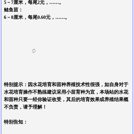
5－7厘米
，
每
尾2
元
，
……
。
鲶
鱼
苗
：
6－8
厘
米
，每尾0.60元
，
……
。
特
别
提
示
：
因
水
花
培
育和苗种养殖
技
术
性
很
强
，
如
自
身
对
于
水
花
培
育
操
作
不
熟
练
建
议
采
用
小
苗
育
种
为
宜
，
本
场
站
的
水
花
和
苗种
只
要
一
经
你
验
证
收受
，
其
后
的
培
育
效
果
或养殖结果
概
不
负
责
，
请
予
理
解
！
特别告知：