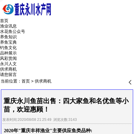
首页
渔业讯息
水花鱼公众号
养鱼知识
养鱼宝典
钓鱼文化
品种展示
风彩赏阅
永川人文
供求商机
请您留言
当前位置：
首页
>
供求商机
󰊒
重庆永川鱼苗出售：四大家鱼和名优鱼等小
苗，欢迎惠顾！
发表时间:2020/08/08 21:25:49 浏览次数:3143
2020年"重庆丰祥渔业"主要供应鱼类品种: