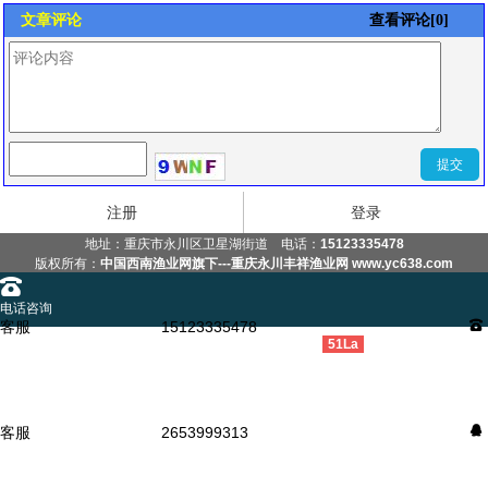
文章评论
查看评论[0]
注册
登录
地址：
重庆市永川区卫星湖街道
电话：
15123335478
版权所有：
中国西南渔业网旗下---重庆永川丰祥渔业网 www.yc638.com
󰇯
电话咨询
客服
15123335478
󰇯
󰂮
51La
请您留言
󰇇
QQ咨询
客服
2653999313
󰇇
󰄸
短信咨询