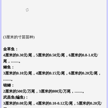
(
3
厘
米
的
寸
苗
苗
种)
金草鱼
：
4
厘
米
的
0.30元/尾
，
5
厘
米
的
0.50元/尾
，6
厘
米
的
0.8-1.0元/
尾
，
……
。
鲫鱼
：
3
厘
米
的
0.10元/尾
，
4
厘
米
的0.
15元/尾
，6
厘
米
的0.
20元/尾
，
……
。
锦鲫
：
2
厘
米
的
500元/万尾，
3
厘
米
的
800元/万尾
，
……
。
武
昌
鱼(
鳊
鱼)
：
3
厘
米
的
0.08元/尾
，
4
厘
米
的0.10-0.
12元/尾
，5
厘
米
的0.
20元/