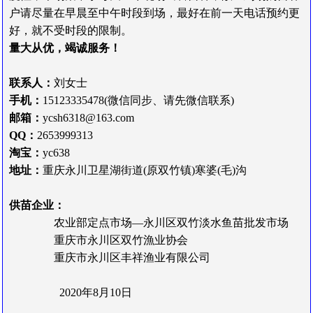
户请尽量在早晨至中午时段到场，最好在前一天电话预约更
好，就不受时段的限制。
量大从优，竭诚服务！
联系人：
刘女士
手机：
15123335478(微信同步、请先微信联系)
邮箱：
ycsh6318@163.com
QQ：
2653999313
淘宝：
yc638
地址：
重庆永川卫星湖街道(原双竹镇)寒婆(毛)沟
供
苗
企
业
：
农业部定点市场—永川区双竹淡水鱼苗批发市场
重庆市永川区双竹漁业协会
重庆市永川区丰祥渔业有限公司
2020年8月10日