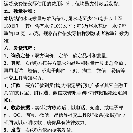
运货杂费按实际使用的费用计算，但均虽先付款后发货。
五、数量标准：
本场站的水花数量标准为每5万尾水花至少120毫升以上至
160毫升，其中含有水份10%以下；每5万尾水花沥干水份秤
重为100克-125克。规格苗种依实际抽样测数或者称重计数为
准。
六、发货流程：
1、询价定价：
双方询价、定价、确定品种和数量。
2、算帐：
卖(我)方按买方需求的品种和数量计算出总金额，
再用电话、短信、或电子邮件、QQ、淘宝、微信、易信等
社交工具告知买方。
3、汇款：
买方汇款到卖(我)方指定银行账户或者其它金融工
具(如支付宝、财付通、微信或转帐等)即时转帐(拒绝延迟到
帐)。
4、收款依据：
卖(我)方收款后，以电话、短信、或电子邮
件、QQ、淘宝、微信、易信等社交工具以"收条(收据)"的方
式回复以证明收款，确保具有法律效力。
5、发货：
卖(我)方依约据实发货。