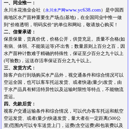
一、同业惟一：
www.yc638.co
m
永川水花渔业会社（
）是中国西
永川水产网
南地区水产苗种重要生产场点(基地)，在全国同业中惟一做
到"价格透明，明码实价"的单位和网站，敬请放心购买！
二、信誉承诺：
保质保量，货真价优，价格公开，供货充足。质量不合格(如
有病、体弱、不能装运等)不出售；数量原则上百分之百，因
水产苗种计数难于精确的特殊性，保证至少百分之九十以上
(可验数)，运送存活率保证百分之九十以上。
三、发货方式：
除客户自行到场购买水产品外，视交通条件和综合情况可以
空运全国，也可以客车托运发货、或者快递(量少)发货，由
于水产品具有鲜活特异性以及运输时限性等特点，不能物流
货运。
四、先款后货：
视客户交通运输条件和综合情况，可以代办客车托运和航空
空运发货、或者(量少)快递发货，量大者在一定距离(500公
里)范围內可以专车送货上门，运费(含空运费)和包装费以及