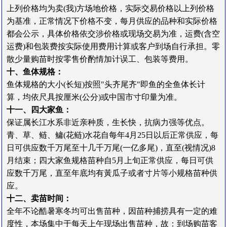
上列价格均为卖(我)方场地价格，实际交易价格以上列价格
为基准，正常情况下价格不变，每月供应的品种和实际价格
都会公示，
具体价格依
交
涉
价
格
或
现场交易为准
，运费(含空
运费)和包装费按实际使用费用计算或客户到场自行承担。零
散少量购苗时按零售价酌情加计误工、包装等费用。
十、鱼体规格：
鱼体规格的大小(长短)按照"头齐尾齐"即鱼的全鱼体长计
算，均依尺具按厘米(公分)或中国市寸印量为准。
十一、四大家鱼：
保证属
长江水系非近亲种质
，生长快，抗病力强等优点。
青、草、鲢、鳙(花鲢)水花自每年4月25日以后正常供应，每
日可供应数千万尾至十几千万尾(一亿多尾)，直至(视情况)8
月结束；四大家鱼规格苗种自5月上旬正常供应，每日可供
应数千万尾，直至年底均有黃瓜子或者寸片等小规格苗种供
应。
十二、卖苗时间：
全年不论酷暑寒冬均可出售苗种，因苗种捕捞具有一定的难
度性，本场集中于每天上午现场出售苗种，故：到场购苗客