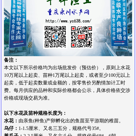
备
注
：
本文以下所示价格均为出场批发价（预估价），原
则上水花
10万尾以上起卖
、苗种1万尾以上起卖，或者
至少100元以上
起卖
，低于起卖数量或金额的，按零售价另酌情加计工时
费。
每月供应的品种和实际价格都会公示，
具体价格依
交
涉
价
格
或
现场交易为准。
以下水花及苗种规格长度为：
水花：
由亲鱼(种鱼)产卵孵化出的鱼苗
至平游期的稚苗。
乌仔：
1-1.5厘米、又名三五分，规格代号35#。
黃瓜子：
2-2.5厘米、又名六八分，规格代号68#，6朝。