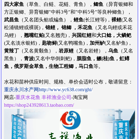
四大家鱼
（
草鱼
、
白鲢
、
花鲢
、
青鱼
），
鲫鱼
（
异育银鲫和
方正银鲫
、
异育银鲫"中科3号"和
"中科5号"
等良种鲫鱼
），
武昌鱼
（又名团头鲂或鳊鱼），
鲤鱼
(长江鲤等)，
裸鲤
(
又
名
松浦镜鲤
或
裸斑
)，
锦鲤，
锦鲫 ，
禾花鱼
（
又
名
乌鲤或禾花
乌鲤），
翘嘴红鲌
(
又
名
翘壳)，
兴国红鲤
和
大口鲶
，大鳞鲃
(
又
名
淡水银鳕)，
匙吻鲟
(
又
名
鸭嘴鱼)，
加州鲈
(
又
名
鲈鱼)，
黄辣丁
（
又
名
黄颡鱼），
岩原鲤
（
又
名
岩鲤），
乌鱼
（
又
名
黑鱼），
青波
(
又
名
中华倒刺鲃)，
胭脂鱼，鳜(桂)鱼，虹鳟
鱼，俄罗斯金草鱼，
生物工程鲫
，
马口鱼
等
。
水花和苗种供应时间、规格、单价会适时公布，敬请留意：
重庆永川水产网
http://www.yc638.com/ghi/
网店-
重庆水花鱼 丰祥渔业公司
-淘宝网
https://shop243928613.taobao.com/