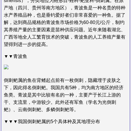
sinensis），分类地位为鲤形目-鲤科-鲃亚科-倒刺属。在原
产地（四川、贵州等南方地区），青波鱼是一种名贵的特种
水产养殖品种，也是垂钓爱好者们非常喜爱的一种鱼。据了
解，达到商品规格的青波鱼市场价格为60-80元/公斤，制约
其养殖产量的主要因素是苗种供应问题。近年来随着湖北、
广西等地全人工繁育技术的突破，青波鱼的人工养殖产量有
望得到进一步的提高。
▼▼青波鱼
倒刺鲃属的鱼在背鳍起点前有一枚倒刺，隐藏埋于皮肤之
下，因此得名倒刺鲃。我国共有5种，均为南方地区的经济
鱼类。青波是其中比较有名的一种，主要产于长江上游的
干、支流里，中游较少。此外还有军鱼（学名为光倒刺
鲃）、云南倒刺鲃、多鳞倒刺鲃等。
▼▼▼我国倒刺鲃属的5个具体种及其地理分布