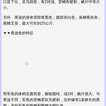
口亚下位，呈马蹄形，有2对须。背鳍有硬刺，鳞片中等大
小。
另外，青波的身体背部青黑色，腹部灰白色，各鳍青灰色，
尾鳍叉形，最大可长到25公斤。
▼▼青波鱼的特征
而军鱼的体稍呈圆筒形，吻较圆钝，须2对，鳞片很大。与
青波不同，军鱼的背鳍柔软无硬刺，但外缘有1条狭长的黑
带；另外军鱼的腹鳍和臀鳍为橙红色。