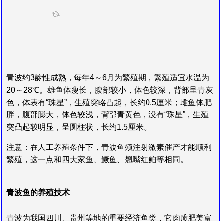
青波约3龄性成熟，每年4～6月为繁殖期，繁殖适宜水温为
20～28℃。雄鱼体瘦长，腹部较小，体色较深，背部呈青灰
色，体表有“珠星”，生殖突略凸起，长约0.5厘米；雌鱼体肥
胖，腹部膨大，体色较浅，背部青黄色，没有“珠星”，生殖
突凸起较明显，呈圆柱状，长约1.5厘米。
注意：在人工养殖条件下，青波鱼须注射激素催产才能顺利
繁殖，这一点和四大家鱼、鳜鱼、翘嘴红鲌等相同。
青波鱼的养殖技术
青波为我国四川、贵州等地的重要经济鱼类，它肉质肥美富