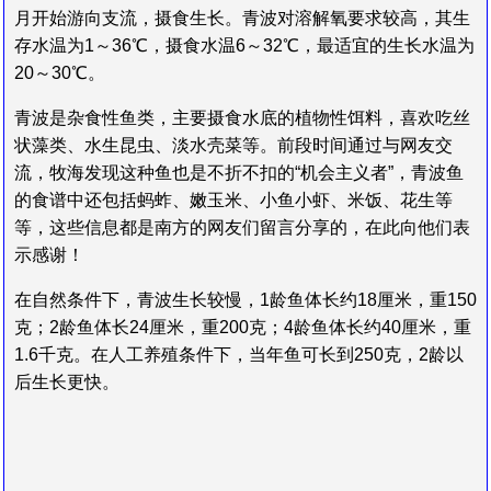
月开始游向支流，摄食生长。青波对溶解氧要求较高，其生
存水温为1～36℃，摄食水温6～32℃，最适宜的生长水温为
20～30℃。
青波是杂食性鱼类，主要摄食水底的植物性饵料，喜欢吃丝
状藻类、水生昆虫、淡水壳菜等。前段时间通过与网友交
流，牧海发现这种鱼也是不折不扣的“机会主义者”，青波鱼
的食谱中还包括蚂蚱、嫩玉米、小鱼小虾、米饭、花生等
等，这些信息都是南方的网友们留言分享的，在此向他们表
示感谢！
在自然条件下，青波生长较慢，1龄鱼体长约18厘米，重150
克；2龄鱼体长24厘米，重200克；4龄鱼体长约40厘米，重
1.6千克。在人工养殖条件下，当年鱼可长到250克，2龄以
后生长更快。