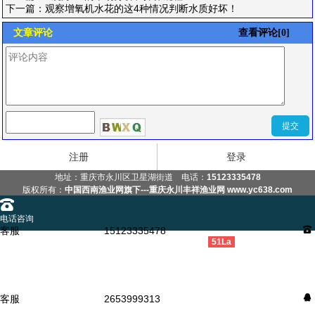
下一篇：
观察增氧机水花的这4种情况判断水质好坏！
文章评论
查看评论[0]
注册
登录
地址：
重庆市永川区卫星湖街道
电话：
15123335478
版权所有：
中国西南渔业网旗下---重庆永川丰祥渔业网 www.yc638.com
󰇯
电话咨询
客服
15123335478
󰇯
󰂮
51La
请您留言
󰇇
QQ咨询
客服
2653999313
󰇇
󰄸