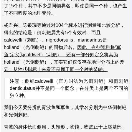
了15个种，其中不少是同物异名，即使是同一个种，也产生
了不同程度的地理变异。
杨君兴、陈银瑞等通过对104个标本进行测量和比较分析，
得出的结论是：倒刺鲃属共有5个有效种，而且
caldwelli（刺鲃）、nigrodorsulis、mandarinus是
hollandi（光倒刺鲃）的同物异名。
因此，有些资料将“军
鱼”定义为caldwelli（刺鲃），还有一部分则定义将其为
hollandi（光倒刺鲃），其实它们仅仅存在地理分布上的差
异，从性状指标上来看还是属于同一个种的范畴。
注意：刺鲃caldwelli（官方叫法为光倒刺鲃）和倒刺鲃
denticulatus并不是同一个概念，在分类上是两个不同的
独立种。
我们今天要分辨的青波鱼和军鱼，其学名分别为中华倒刺鲃
和光倒刺鲃。
青波的身体长而侧扁，头锥形，吻钝，吻皮止于上唇基部，