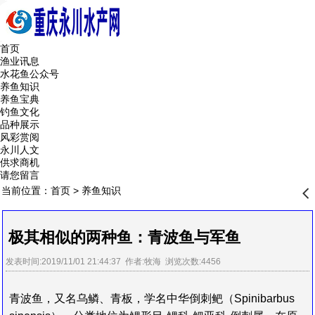
首页
渔业讯息
水花鱼公众号
养鱼知识
养鱼宝典
钓鱼文化
品种展示
风彩赏阅
永川人文
供求商机
请您留言
当前位置：
首页
>
养鱼知识
󰊒
极其相似的两种鱼：青波鱼与军鱼
发表时间:2019/11/01 21:44:37 作者:牧海 浏览次数:4456
青波鱼，又名乌鳞、青板，学名中华倒刺鲃（Spinibarbus