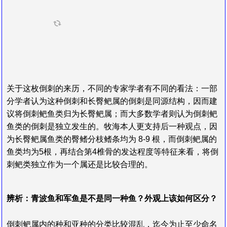
关于这枚倒刺的来历，不同的专家学者有不同的看法：一部
分学者认为这种倒刺和长臀鲃属的倒刺是同源结构，因而建
议将倒刺鲃鱼类归为长臀鲃属；而大多数学者则认为倒刺鲃
鱼类的倒刺是独立发生的。牧海本人更支持后一种观点，因
为长臀鲃属鱼类的臀鳍分枝鳍条均为 8-9 根，而倒刺鲃属的
鱼类均为5根，再结合第4椎骨的发达程度等特征来看，将倒
刺鲃类独立作为一个属还是比较合理的。
辨析：青波鱼和军鱼是不是同一种鱼？外观上该如何区分？
倒刺鲃属内的种和亚种的分类比较混乱，
迄今为止至少命名