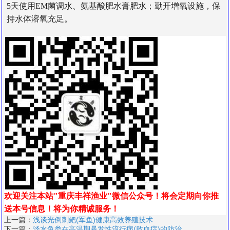
5天使用EM菌调水、氨基酸肥水膏肥水；勤开增氧设施，保
持水体溶氧充足。
欢迎关注本站"重庆丰祥渔业"微信公众号！将会定期向你推
送本号信息！
将为你精诚服务！
上一篇：
浅谈光倒刺鲃(军鱼)健康高效养殖技术
下一篇：
淡水鱼类在高温期暴发性流行病(败血症)的防治