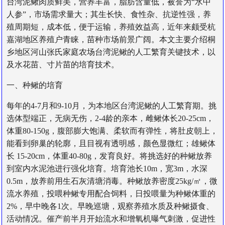
台湾泥鳅肉质鲜美，营养丰富，脂肪含量低，被誉为“水中
人参”，市场需求量大；其生长快、食性杂、抗逆性强，养
殖周期短，成本低，便于运输，养殖效益高，近年来颇受杭
嘉湖地区养殖户青睐，苗种市场前景广阔。本文主要介绍桐
乡地区河山张氏家庭农场台湾泥鳅的人工繁育关键技术，以
及水花苗、寸片苗的培育技术。
一、种鳅的培育
每年的4-7月和9-10月，为本地区台湾泥鳅的人工繁育期。挑
选体型端正，无病无伤，2-4龄的亲本，雌鳅体长20-25cm，
体重80-150g，腹部膨大饱满、柔软而有弹性，将肚皮朝上，
能看到卵巢的轮廓，且目视有透明感，颜色显微红；雄鳅体
长 15-20cm，体重40-80g，发育良好。将挑选好的种鳅放养
到室内水泥池进行强化培育。培育池长10m，宽3m，水深
0.5m，放养前用生石灰清塘消毒。种鳅放养密度25kg/㎡，微
流水养殖，投喂种鳅专用配合饲料，日投喂量为种鳅体重的
2%，早中晚各1次。早晚巡塘，观察养殖水质及种鳅摄食、
活动情况。催产前半月开始流水和增氧机曝气刺激，促进性