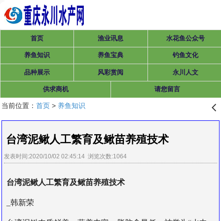
首页
渔业讯息
水花鱼公众号
养鱼知识
养鱼宝典
钓鱼文化
品种展示
风彩赏阅
永川人文
供求商机
请您留言
当前位置：
首页
>
养鱼知识
󰊒
台湾泥鳅人工繁育及鳅苗养殖技术
发表时间:2020/10/02 02:45:14 浏览次数:1064
台湾泥鳅人工繁育及
鳅苗
养殖技术
_韩新荣