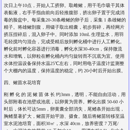
次日上午10点，开始人工挤卵。取雌鳅，用干毛巾吸干其体
表黏液，右手手指由前向后轻推腹部，挤出卵子置于完成消
毒的脸盆中。每采集20-30条雌鳅的卵子后，采集 1 条雄鳅的
精子。将雄鳅剖腹，用镊子取出精囊，初步剪碎，再经网片
挤压捏碎后，混入卵子中。同时添加 10mL 生理盐水，用羽
毛轻搅均匀混合，完成受精后放到孵化桶中进行人工孵化。
孵化前对孵化容器进行消毒，孵化水深30-40cm，保持微流
水和增氧，以卵粒在孵化桶内均匀旋转而不沉底为宜。使用
水体控温设备保持水温25℃左右，同时用电子温度计监测整
个大棚内的温度，保持温度的稳定，约 20小时后开始出膜。
四、鳅苗水花培育
刚 孵 化 的 泥 鳅 苗 体 长 约3mm，透明，不能自由活动，用
头部附着在池壁或池底，以卵黄为营养。孵化出膜 50-60 小
时后，体长可达5mm，卵黄囊全部消失，尾鳍条开始出现，
胸鳍显著扩大，鳅苗开始平游、摄食。随后将鳅苗转移至温
室水泥池培育，面积30㎡，水深 40cm，放养密度 7 万尾/