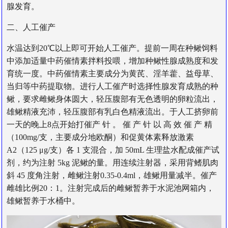
腺发育。
二、人工催产
水温达到20℃以上即可开始人工催产。提前一周在种鳅饲料
中添加适量中药催情素拌料投喂，增加种鳅性腺成熟度和发
育统一度。中药催情素主要成分为黄芪、淫羊藿、益母草、
当归等中药提取物。进行人工催产时选择性腺发育成熟的种
鳅，要求雌鳅身体圆大，轻压腹部有无色透明的卵粒流出，
雄鳅精液充沛，轻压腹部有乳白色精液流出。于人工挤卵前
一天的晚上8点开始打催产 针 。 催 产 针 以 高 效 催 产 精
（100mg/支，主要成分地欧酮）和促黄体素释放激素
A2（125 μg/支）各 1 支混合，加 50mL 生理盐水配成催产试
剂，约为注射 5kg 泥鳅的量。用连续注射器，采用背鳍肌肉
斜 45 度角注射，雌鳅注射0.35-0.4ml，雄鳅用量减半。催产
雌雄比例20：1。注射完成后的雌鳅暂养于水泥池网箱内，
雄鳅暂养于水桶中。