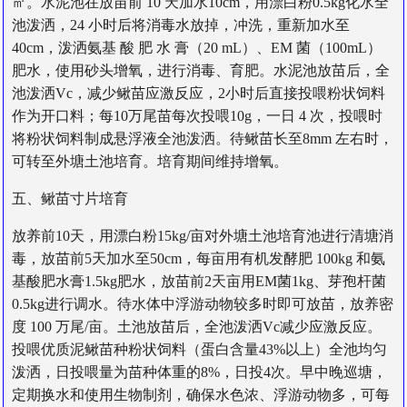
㎡。水泥池在放苗前 10 天加水10cm，用漂白粉0.5kg化水全
池泼洒，24 小时后将消毒水放掉，冲洗，重新加水至
40cm，泼洒氨基 酸 肥 水 膏（20 mL）、EM 菌（100mL）
肥水，使用砂头增氧，进行消毒、育肥。水泥池放苗后，全
池泼洒Vc，减少鳅苗应激反应，2小时后直接投喂粉状饲料
作为开口料；每10万尾苗每次投喂10g，一日 4 次，投喂时
将粉状饲料制成悬浮液全池泼洒。待鳅苗长至8mm 左右时，
可转至外塘土池培育。培育期间维持增氧。
五、鳅苗寸片培育
放养前10天，用漂白粉15kg/亩对外塘土池培育池进行清塘消
毒，放苗前5天加水至50cm，每亩用有机发酵肥 100kg 和氨
基酸肥水膏1.5kg肥水，放苗前2天亩用EM菌1kg、芽孢杆菌
0.5kg进行调水。待水体中浮游动物较多时即可放苗，放养密
度 100 万尾/亩。土池放苗后，全池泼洒Vc减少应激反应。
投喂优质泥鳅苗种粉状饲料（蛋白含量43%以上）全池均匀
泼洒，日投喂量为苗种体重的8%，日投4次。早中晚巡塘，
定期换水和使用生物制剂，确保水色浓、浮游动物多，可每