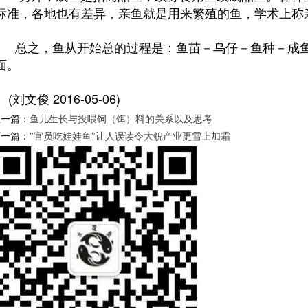
标准，各地也有差异，亲鱼就是用来繁殖的鱼，学术上称
总之，鱼从开始总的过程是：鱼苗－乌仔－鱼种－成鱼
面。
(刘文俊 2016-05-06)
上一篇：
鱼儿生长与投喂饲（饵）料的关系以及思考
下一篇：
"官员吃娃娃鱼"让人误读令大鲵产业更雪上加霜