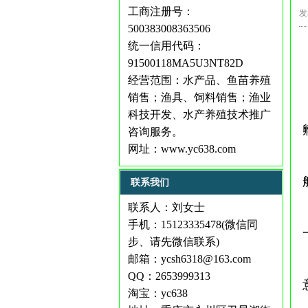
工商注册号：
发
500383008363506
统一信用代码：
91500118MA5U3NT82D
经营范围：水产品、鱼苗养殖
销售；渔具、饲料销售；渔业
科技开发、水产养殖技术推广
咨询服务。
网址：
www.yc638.com
联系我们
联系人：刘女士
手机：15123335478(微信同
步、请先微信联系)
邮箱：ycsh6318@163.com
QQ：2653999313
淘宝：yc638