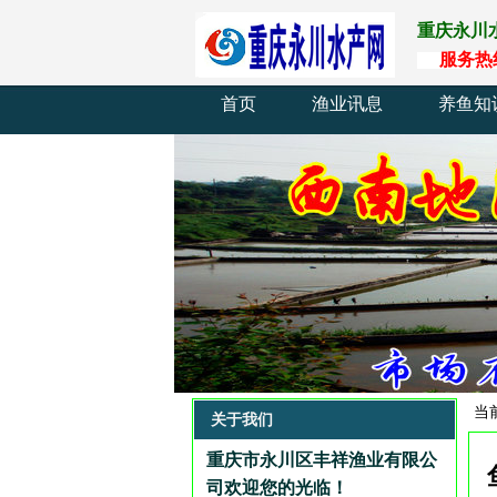
重庆永川
服
务
热
首页
渔业讯息
养鱼知
当
关于我们
重庆市永川区丰祥渔业有限公
司欢迎您的光临
！