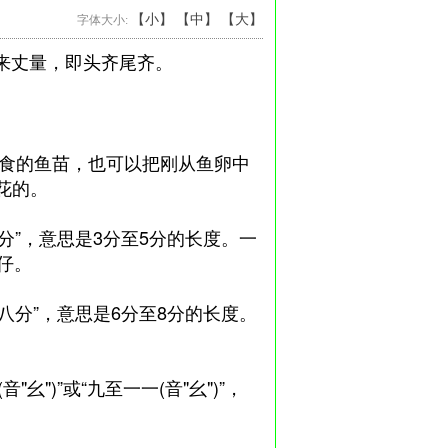
【小】
【中】
【大】
字体大小:
来丈量，即头齐尾齐。
食的鱼苗，也可以把刚从鱼卵中
花的。
分”，意思是3分至5分的长度。一
仔。
八分”，意思是6分至8分的长度。
")”或“九至一一(音"幺")”，
。