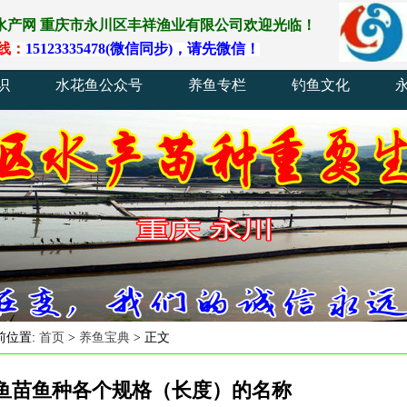
水产网
重庆
市
永川
区
丰祥渔业
有
限
公
司
欢
迎
光
临
！
线
：
15123335478(
微
信
同
步)
，
请
先
微
信
！
识
水花鱼公众号
养鱼专栏
钓鱼文化
前位置:
首页
>
养鱼宝典
> 正文
鱼苗鱼种各个规格（长度）的名称