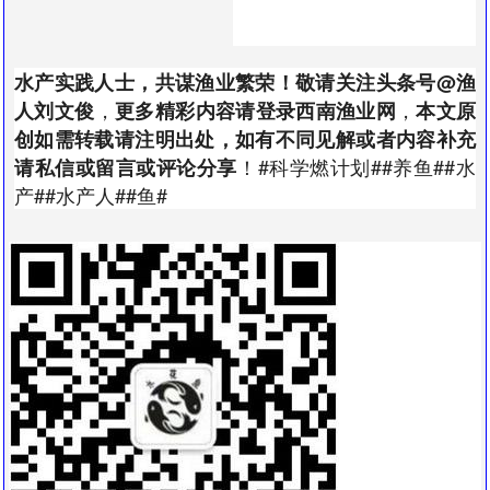
水产实践人士，共谋渔业繁荣！敬请关注头条号
@渔
，
，
人刘文俊
更多精彩内容请登录西南渔业网
本文原
创如需转载请注明出处，如有不同见解或者内容补充
！
#科学燃计划#
#养鱼#
#水
请私信或留言或评论分享
产#
#水产人#
#鱼#