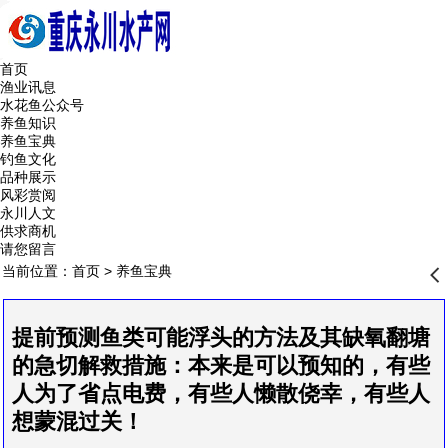
首页
渔业讯息
水花鱼公众号
养鱼知识
养鱼宝典
钓鱼文化
品种展示
风彩赏阅
永川人文
供求商机
请您留言
当前位置：
首页
>
养鱼宝典
󰊒
提前预测鱼类可能浮头的方法及其缺氧翻塘
的急切解救措施：本来是可以预知的，有些
人为了省点电费，有些人懒散侥幸，有些人
想蒙混过关！