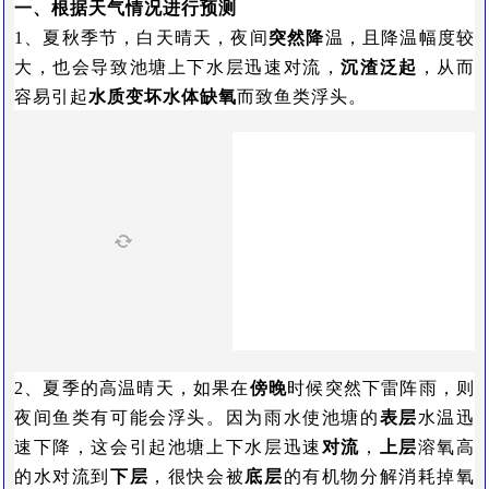
一、根据天气情况进行预测
1、夏秋季节，白天晴天，夜间
突然降
温，且降温幅度较
大，也会导致池塘上下水层迅速对流，
沉渣泛起
，从而
容易引起
水质变坏水体缺氧
而致鱼类浮头。
2、夏季的高温晴天，如果在
傍晚
时候突然下雷阵雨，则
夜间鱼类有可能会浮头。因为雨水使池塘的
表层
水温迅
速下降，这会引起池塘上下水层迅速
对流
，
上层
溶氧高
的水对流到
下层
，很快会被
底层
的有机物分解消耗掉氧