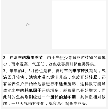
2、在夏季的
梅雨
季节，由于光照少导致浮游植物的造氧
少，而水温高、气压低，这也极容易引起鱼类浮头。
3、每年的4、5月份也是春、夏时节的
季节转换
期间，气
温回升较快，池塘水温也逐渐升高，水质开始
转肥
，还
有些养鱼户开始给池塘进行
不适量
施肥，这样很可能导
致池水中的
耗氧因子
开始增多，耗氧量也开始增大，而
此时的鱼类刚刚经过一个
漫长的越冬期
，其体质相对较
弱，一旦天气稍有变化，就容易引起鱼类浮头。