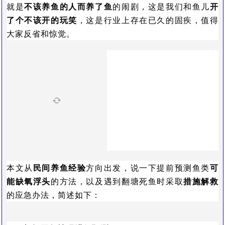
就是
不该养鱼的人而养了鱼
的闹剧，这是我们和鱼儿
开
了个不该开的玩笑
，这是行业上存在已久的固疾，值得
大家反省和惊觉。
本文从
民间养鱼经验
方向出发，说一下提前预测鱼类
可
能缺氧浮头
的方法，以及遇到翻塘死鱼时采取
措施解救
的应急办法，简述如下：