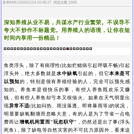
发表时间:2020/11/14 10:46:27 浏览次数:1606
深知养殖从业不易，共谋水产行业繁荣。不误导不
夸大不炒作不标题党。用养殖人的语境，让你在短
时间内享用一份精品！
鱼类浮头，除了有病理性(比如烂鳃病引起呼吸不畅)引起
浮头外，绝大多数就是
水中缺氧
引起的，但它
本来是可
以预知
的，特别是很有养殖经验的人，完全可以预先感
知的。养鱼本是很快乐的事，有些人养鱼既欢乐又赚
钱，但有些人养鱼却亏本又很恼火。如果在天气明显出
现
异常不适
(比如闷热、雨没落透、即将暴雨等)的状况，
明显要缺氧翻塘而忽略大意，有的人是为了节省一点电
费而让
增氧机闲置而"玩忽职守"
，仍然还是出了事(浮头
死鱼)，除了缺电等自然灾害的不可抗力原因外，看来这