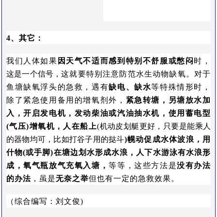
4、其它：
我们人体如果
因天气不适而感到特别不舒服或憋闷
时，
这是一个信号，
这就要特别注意防范水生动物缺氧。对于
鱼塘缺氧浮头的急救，遇有
缺电、缺水
等特殊情形时，
除了紧急使用备用的增氧剂外，
紧急转塘，另塘放水加
入，开启发电机，发动柴油或汽油抽水机，使用蓄电型
(气压)增氧机，人在船上
(机动皮划艇更好，只要是能乘人
的器物均可，比如打谷子用的挞斗
)幌动促成水体波浪，用
什物(或手脚)在塘边划水形成水浪，人下水游泳有水浪形
成，氧气瓶放气充氧入塘，
等等，这些方法是
没有办法
的办法
，虽是
无奈之举
但也有一定的急救效果。
（综合编写：刘文俊)