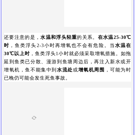
还要注意的是，
水温和浮头轻重
的关系。
在水温25-30℃
时
，鱼类浮头2-3小时再增氧也不会有危险。当
水温在
30℃以上时
，鱼类浮头1小时就必须采取增氧措施。如拖
延到鱼类已分散、漫游到鱼塘周边后，再注入新水或开
增氧机，鱼不能集中到
水流处
或
增氧机周围
，可能为时
已晚仍可能会发生死鱼事故。