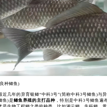
(良种鲫鱼)
最近几年的异育银鲫“中科3号”(简称中科3号鲫鱼)与异
鲫鱼)是
鲫鱼养殖的主打品种
，特别是中科3号鲫鱼遍
才是生物工程鲫之类的种类，比如湘云鲫、先科鲫、黄