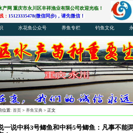
水产网
重庆
市
永川
区
丰祥渔业
有
限
公
司
欢
迎
光
临
！
线
：
15123335478(
微
信
同
步)
，
请
先
微
信
！
识
水花鱼公众号
养鱼专栏
钓鱼文化
前位置:
首页
>
养鱼宝典
> 正文
说一说中科3号鲫鱼和中科5号鲫鱼：凡事不能