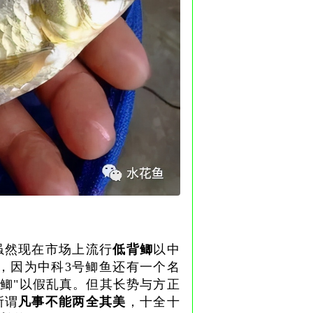
虽然现在市场上流行
低背鲫
以中
爱，因为中科3号鲫鱼还有一个名
土鲫"以假乱真。但其长势与方正
所谓
凡事不能两全其美
，十全十