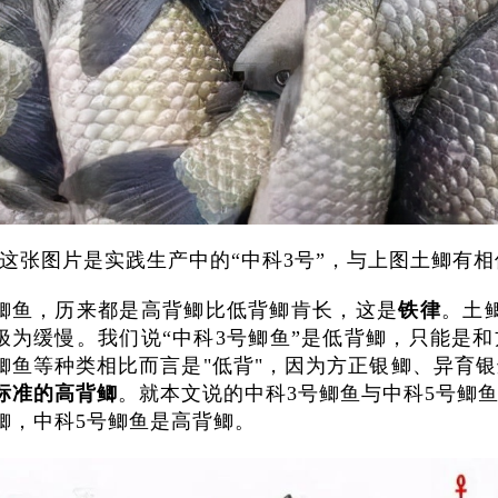
(这张图片是实践生产中的“中科3号”，与上图
土鲫
有相
鲫鱼，历来都是高背鲫比低背鲫肯长，这是
铁律
。土
极为缓慢。我们说“中科3号鲫鱼”是低背鲫，只能是
鲫鱼等种类相比而言是"低背"，因为方正银鲫、异育
标准的高背鲫
。就本文说的中科3号鲫鱼与中科5号鲫
鲫，中科5号鲫鱼是高背鲫。