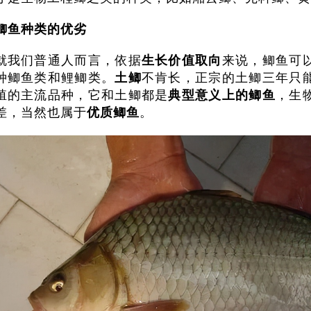
鲫鱼种类的优劣
就我们普通人而言，依据
生长价值取向
来说，鲫鱼可
种鲫鱼类和鲤鲫类。
土鲫
不肯长，正宗的土鲫三年只
殖的主流品种，它和土鲫都是
典型意义上的鲫鱼
，生
差，当然也属于
优质鲫鱼
。