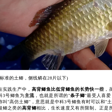
(标准的土鲫，侧线鳞在28片以下)
在实践生产中，
高背鲫鱼比低背鲫鱼的长势快一些
，
科3号鲫鱼为
主流
，也就是所谓的"
条子鲫
"最受人喜
称叫"高仿土鲫"，意思就是中科3号鲫鱼有时可以和"
银鲫之类的
高背鲫
相比，生长速度又有所限制。正是