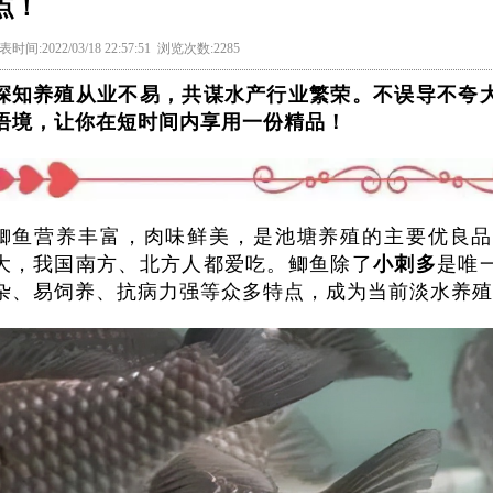
点！
表时间:2022/03/18 22:57:51 浏览次数:2285
深知养殖从业不易，共谋水产行业繁荣。不误导不夸
语境，让你在短时间内享用一份精品！
鲫鱼营养丰富，肉味鲜美，是池塘养殖的主要优良品
大，我国南
方
、北方人都爱吃。鲫鱼除了
小刺多
是唯
杂、
易饲养、
抗病力强等众多特点，成为当前淡水养殖