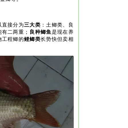
以直接分为
三大类
：土鲫类、良
能有二两重；
良种鲫鱼
是现在养
物工程鲫的
鲤鲫类
长势快但卖相