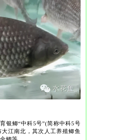
育银鲫“中科5号”(简称中科5号
布大江南北，其次人工养殖
鲫鱼
金鲫等。