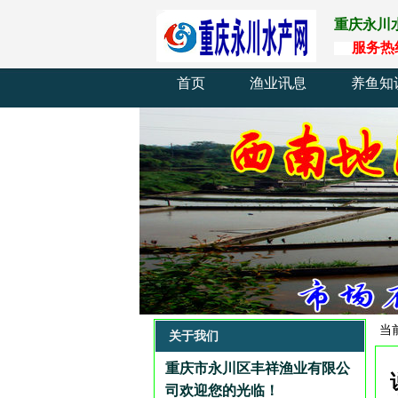
重庆永川
服
务
热
首页
渔业讯息
养鱼知
当
关于我们
重庆市永川区丰祥渔业有限公
司欢迎您的光临
！