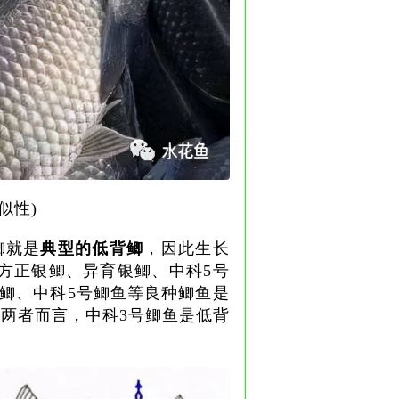
似性)
鲫就是
典型的低背鲫
，因此生长
和方正银鲫、异育银鲫、中科5号
银鲫、中科5号鲫鱼等良种鲫鱼是
鱼两者而言，中科3号鲫鱼是低背