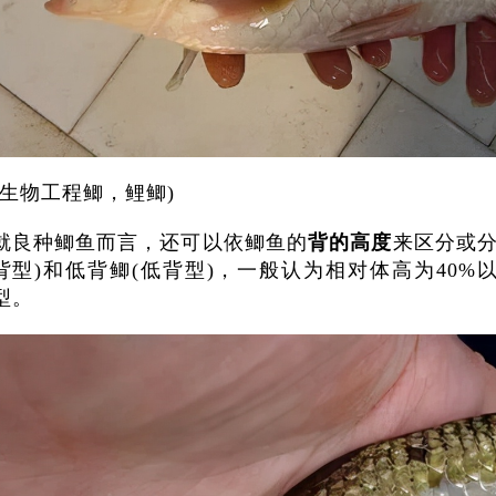
(生物工程鲫，鲤鲫)
就良种鲫鱼而言，还可以依鲫鱼的
背的高度
来区分或
背型)和低背鲫(低背型)，一般认为相对体高为40%
型。