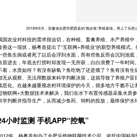
2018年6月，安徽省合肥市肥西县的“跑步鱼”养殖基地，用上了乐然
我国农业对科技的需求很迫切，在种植、畜禽养殖、水产养殖中
改善这一现状，杨粤首提出了“互联网+养殖业”的新型养殖模式。
一些鱼生病或者死了以后会浮到水面，而有些鱼反而会沉到池底
鱼苗进去，年底去打捞时却发现一无所获，白白浪费了一年时间
不着，水质如何？有没有缺氧？鱼吃饱了还是饿了？鱼有没有生
都无从观察、无法用数据来科学判断决策，这就导致了养殖户盲
续恶化。在越来越重视农村环境保护的今天，很多地方干脆不让
过物联网+大数据技术来解决，我们在水下布置传感器采集水质
科学判断并指导生产，从而减少鱼药、饲料的投放，最终保护水环
24小时监测 手机APP“控氧”
2012年，杨粤首创办了合肥乐然物联网技术公司，依托中国科