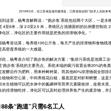
2019年3月，在江苏省盐城市建湖县，江西省渔业部门技术人员前来考察
说到这里，杨粤首解释说：“‘跑步鱼’系统包括两个大区，一是水槽养
宽 4至6米，深 2.0至2.5 米，养殖区占池塘面积的比例要控制在 
净化区，净化区的主要作用就是把鱼的排泄物净化。”
据杨粤首估算，每养殖100公斤鱼，每天产生的排泄物和食物残渣
是高密度养殖的一大难题。
对此，杨粤首介绍了跑步鱼的解决方案：“集排污系统是池塘工
是‘跑步鱼’系统的主要亮点。系统末端的吸污装置会将20%的鱼
过发酵后作为肥料，用来种树种菜。而其他80%排泄物就全部排
生植物和空心菜，中间养殖花白鲢，最底层是对虾和螃蟹，这是
和水生植物可以把水体中的氮磷钾等营养元素吸收掉，改善水质
鱼的排泄物吃掉，净化区可以及时处理掉养鱼产生的废弃物，并且
188条“跑道”只需6名工人