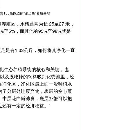
188条跑道的“跑步鱼”养殖基地
殖区，水槽通常为长 25至27 米，
2%至5%，而其他的95%至98%就是
足足有1.33公斤，如何将其净化一直
业化生态养殖系统的核心和关键，也
粪以及没吃掉的饲料吸到化粪池里，经
在净化区，净化区最上面一般种植水
为了分层处理废弃物，表层的空心菜
。中层花白鲢滤食，底层虾蟹可以把
还有一定的经济收益。”