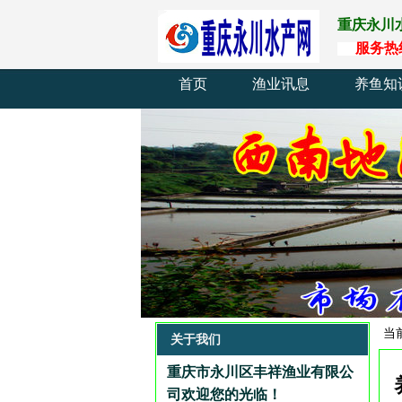
重庆永川
服
务
热
首页
渔业讯息
养鱼知
当
关于我们
重庆市永川区丰祥渔业有限公
司欢迎您的光临
！