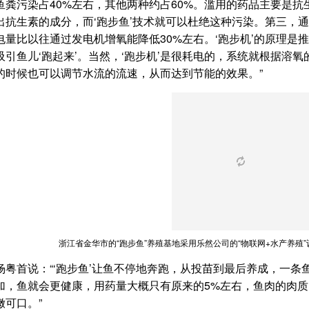
鱼粪污染占40%左右，其他两种约占60%。滥用的药品主要是
出抗生素的成分，而‘跑步鱼’技术就可以杜绝这种污染。第三，
电量比以往通过发电机增氧能降低30%左右。‘跑步机’的原理是
吸引鱼儿‘跑起来’。当然，‘跑步机’是很耗电的，系统就根据溶氧
的时候也可以调节水流的流速，从而达到节能的效果。”
浙江省金华市的“跑步鱼”养殖基地采用乐然公司的“物联网+水产养殖
杨粤首说：“‘跑步鱼’让鱼不停地奔跑，从投苗到最后养成，一
加，鱼就会更健康，用药量大概只有原来的5%左右，鱼肉的肉
嫩可口。”