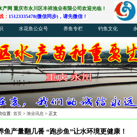
水产网
重庆
市
永川
区
丰祥渔业
有
限
公
司
欢
迎
光
临
！
线
：
15123335478(
微
信
同
步)
，
请
先
微
信
！
识
水花鱼公众号
养鱼专栏
钓鱼文化
前位置:
首页
>
渔业讯息
> 正文
养鱼产量翻几番 “跑步鱼”让水环境更健康！