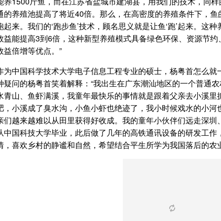
能养1500斤鱼，而在江苏省盐城市建湖县，用我们的技术，同
通的养殖池提高了将近40倍。那么，在高密度的养殖条件下，鱼
跑起来。我们的‘跑步鱼’技术，顾名思义就是让鱼‘跑’起来。这
效益能提高3到6倍，这种新型养殖模式具备绿色环保、资源节约
效益倍增等优点。”
作为中国科学技术大学电子信息工程专业的硕士，杨粤首怎么就
种疑问的杨粤首笑着解释：“我出生在广东潮汕地区的一个普通
水青山、鱼虾满溪，我童年最快乐的事情就是跟着父亲去小溪里
肥，小溪成了臭水沟，小鱼小虾也绝迹了，我小时候戏水的小河
亲们越来越难以从田里获得好收成。我的童年小伙伴们远走深圳、
从中国科技大学毕业，此后做了几年的高铁通讯设备的研发工作
情，喜欢乡村的静谧和自然，希望结合平生所学为我国落后的农业