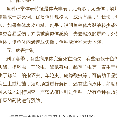
四、体表特征
鱼种正常体表特征是体表丰满，无畸形，无歪体，鳞
重量成一定比例。优质鱼种规格大，成活率高，生长快，
常。如果鱼体表皮粗糙、刺手，说明鱼种体表黏液较少或
体更容易受伤，并易被病原体感染；失去黏液的屏障，外
鱼体，使鱼体内渗透压失衡，鱼种成活率大大下降。
五、病害控制
到了冬季，有些病原体完全死亡消失，有些潜伏于鱼
头鳋、指环虫、车轮虫、鳃隐鞭虫、黏孢子虫等。寄生于
生于鳃丝上的指环虫、车轮虫、鳃隐鞭虫等，可借助于显
寄生虫或细菌，须对肠道进行解剖。还有些病原体，如黏
种来源地进行调查，严禁从疫区引进鱼种。所有鱼种在放
相应的药物进行预防。