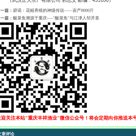
（武汉正大水产有限公司 郭志文 邮编：433100）
上一篇：
辟谣：花鲢养殖的神级传说——亩产8000斤
下一篇：
酸菜鱼溯源于重庆----“酸菜鱼”与江津人邹开喜
欢迎关注本站"重庆丰祥渔业"微信公众号！将会定期向你推送本
文章评论