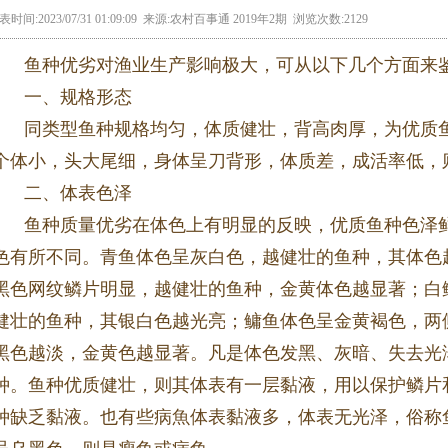
表时间:2023/07/31 01:09:09 来源:农村百事通 2019年2期 浏览次数:2129
鱼种优劣对渔业生产影响极大，可从以下几个方面来
一、规格形态
同类型鱼种规格均匀，体质健壮，背高肉厚，为优质
个体小，头大尾细，身体呈刀背形，体质差，成活率低，
二、体表色泽
鱼种质量优劣在体色上有明显的反映，优质鱼种色泽
色有所不同。青鱼体色呈灰白色，越健壮的鱼种，其体色
黑色网纹鳞片明显，越健壮的鱼种，金黄体色越显著；白
健壮的鱼种，其银白色越光亮；鳙鱼体色呈金黄褐色，两
黑色越淡，金黄色越显著。凡是体色发黑、灰暗、失去光
种。鱼种优质健壮，则其体表有一层黏液，用以保护鳞片
种缺乏黏液。也有些病魚体表黏液多，体表无光泽，俗称鱼