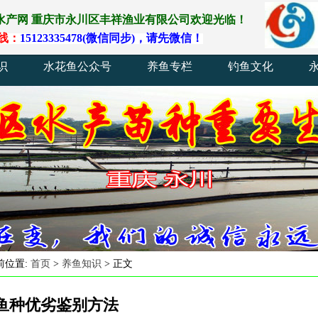
水产网
重庆
市
永川
区
丰祥渔业
有
限
公
司
欢
迎
光
临
！
线
：
15123335478(
微
信
同
步)
，
请
先
微
信
！
识
水花鱼公众号
养鱼专栏
钓鱼文化
前位置:
首页
>
养鱼知识
> 正文
鱼种优劣鉴别方法