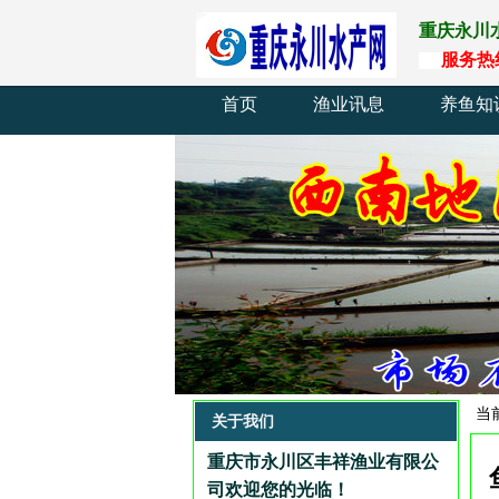
重庆永川
服
务
热
首页
渔业讯息
养鱼知
当
关于我们
重庆市永川区丰祥渔业有限公
司欢迎您的光临
！