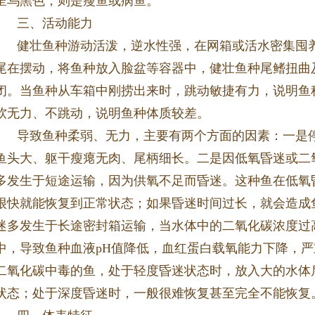
呈乌黑色，则是瘦鱼或病鱼。
三、活动能力
健壮鱼种游动活泼，逆水性强，在网箱或活水密集囤
尾在摆动，将鱼种放入脸盆等容器中，健壮鱼种尾鳍扭曲
闭。当鱼种从车箱中刚捞出来时，跳动敏捷有力，说明鱼
软无力、不跳动，说明鱼种体质较差。
导致鱼种柔弱、无力，主要有两个方面的因素：一是
鱼头大、躯干瘦瘪无肉、尾柄细长。二是因低氧昏迷或二
多发生于短途运输，因为供氧不足而昏迷。这种鱼在低氧
很快就能恢复到正常状态；如果昏迷时间过长，就会造成
迷多发生于长途密封箱运输，当水体中的二氧化碳浓度过
中，导致鱼种血液pH值降低，血红蛋白载氧能力下降，
二氧化碳中毒的鱼，处于轻度昏迷状态时，放入大的水体
状态；处于深度昏迷时，一般很难恢复甚至完全不能恢复