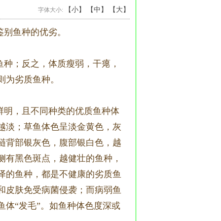
【小】
【中】
【大】
字体大小:
鉴别鱼种的优劣。
鱼种；反之，体质瘦弱，干瘪，
则为劣质鱼种。
鲜明，且不同种类的优质鱼种体
越淡；草鱼体色呈淡金黄色，灰
鲢背部银灰色，腹部银白色，越
侧有黑色斑点，越健壮的鱼种，
泽的鱼种，都是不健康的劣质鱼
和皮肤免受病菌侵袭；而病弱鱼
体“发毛”。如鱼种体色度深或