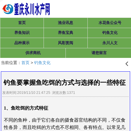
首页
渔业讯息
水花鱼公众号
养鱼知识
养鱼宝典
钓鱼文化
品种展示
风彩赏阅
永川人文
供求商机
请您留言
当前位置：
首页
>
钓鱼文化
󰊒
钓鱼要掌握鱼吃饵的方式与选择的一些特征
发表时间:2019/11/10 21:47:25 浏览次数:1371
1、鱼吃饵的方式特征
不同的鱼种，由于它们各自的摄食器官结构的不同，不仅食
性各异，而且吃铒的方式也不尽相同、各有特点。以常见几