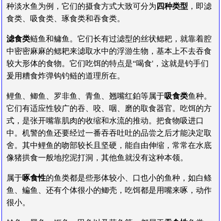
种淡水鱼为例，它们的摄食方式大致可分为
四种类型
，即滤
食类、吸食类、琢食类和吞食类。
滤食类
鲢鱼和鳙鱼。它们长有过滤型的丝状鳃耙，就靠着腔
中密密麻麻的鳃耙来滤取水中的浮游生物，基本上不去吞食
较大形体的食物。它们吃饵的特点是“喝食'，这就是钓手们
爰用糟食炸弹钩钓鲢的道理所在。
鲤鱼、鲫鱼、罗非鱼、青鱼、翘嘴红鉑等属于
吸食类
鱼种。
它们有适应性较广的吞、咬、咽、磨的取食器官。吃饵的方
式，是张开嘴靠肌肉的收缩和水流的推动。把食物吸进口
中。机警的鱼还要经过一番吞吞吐吐的品尝之后才能决定取
舍。其中鲤鱼的吻部较长且坚硬，能自由伸缩，常常在水底
像猪拱食一般地挖泥打洞，其他鱼就没有这种本领。
属于
啄食性
的鱼类都是些形体较小、口也小的鱼种，如白鲦
鱼、鳊鱼、还有个体很小的鲫壳，吃饵都是用嘴来啄，动作
很小。