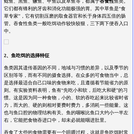
鲶鱼、黑鱼、鳜鱼、甲鱼以及草鱼等，都属于
吞食性
鱼类。
它们都有锋利的牙齿和消化功能极强的胃。其中草鱼是“食
草专家”，它有切割压磨的取食器官和长于身体四五倍的肠
管。吞食性鱼类一般吃饵动作较快较狠，三下两下便吞入口
中。
2、鱼吃饵的选择特征
鱼类因其遗传基因的不同，地域与习惯的差异，以及季节的
区别等等，而有不同的摄食选择。在众多的可食物当中，总
是选择最适合自己口味的食物来吃，且遵循着节能省力的原
则。有实验资料表明，鱼有“先吃小和软，后吃大和硬”的习
惯。这是因为同一种食物，小的、软的吞吃起来比较省时省
力，而大的、硬的则相对要费时费力，多消耗一些能量。这
也与鱼口腔的物理结构有关。鱼的咽喉比鱼口大约小一半左
右，它能把食物吞进口中，却未必就能咽进肚里。
吞食了大些的食物需要有一个咀嚼过程，这就是鱼吃饵时常